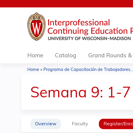
Home
Catalog
Grand Rounds & 
Home
»
Programa de Capacitación de Trabajadores...
You
are
Semana 9: 1-7
here
Overview
Faculty
Register/Enro