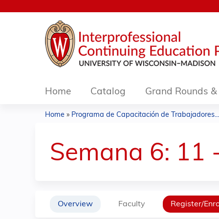
Home
Catalog
Grand Rounds & 
Home
»
Programa de Capacitación de Trabajadores...
You
are
Semana 6: 11 
here
Overview
Faculty
Register/Enro